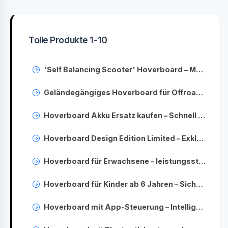
Tolle Produkte 1-10
'Self Balancing Scooter' Hoverboard – Modernste Technik erleben
Geländegängiges Hoverboard für Offroad-Abenteuer – Robuste Modelle entdecken
Hoverboard Akku Ersatz kaufen – Schnell & sicher wechseln
Hoverboard Design Edition Limited – Exklusive Sondermodelle in limitierter Auflage
Hoverboard für Erwachsene – leistungsstarke Modelle & Top Angebote
Hoverboard für Kinder ab 6 Jahren – Sicheres Fahren & einfache Bedienung
Hoverboard mit App-Steuerung – Intelligente Kontrolle & Tracking