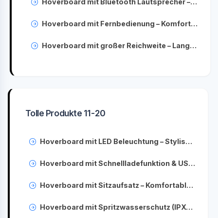
Hoverboard mit Bluetooth Lautsprecher – Musik beim Fahren genießen
Hoverboard mit Fernbedienung – Komfort & Sicherheit beim Fahren
Hoverboard mit großer Reichweite – Lange Fahrzeiten & leistungsstarker Akku
Tolle Produkte 11-20
Hoverboard mit LED Beleuchtung – Stylisch & sicher unterwegs
Hoverboard mit Schnellladefunktion & USB-C Anschluss – Schnell wieder einsatzbereit
Hoverboard mit Sitzaufsatz – Komfortables Fahren für Kinder & Erwachsene
Hoverboard mit Spritzwasserschutz (IPX4) – Schutz bei Regen & nassen Straßen