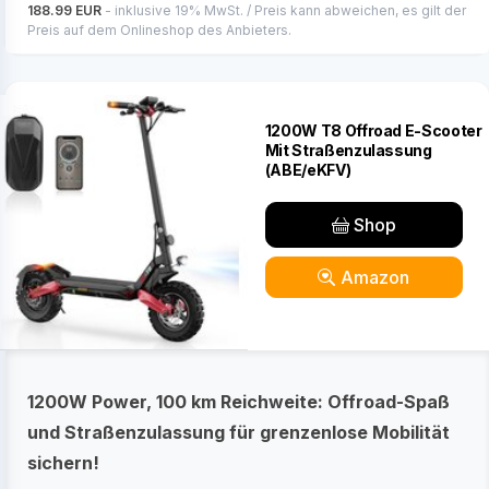
188.99 EUR
- inklusive 19% MwSt. / Preis kann abweichen, es gilt der
Preis auf dem Onlineshop des Anbieters.
1200W T8 Offroad E-Scooter
Mit Straßenzulassung
(ABE/eKFV)
Shop
Amazon
1200W Power, 100 km Reichweite: Offroad-Spaß
und Straßenzulassung für grenzenlose Mobilität
sichern!