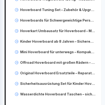
Hoverboard Tuning Set – Zubehör & Upgrades für mehr Fahrspaß
Hoverboards für Schwergewichtige Personen – Extra belastbare Modelle entdecken
Hoverkart Umbausatz für Hoverboard – Mehr Fahrspaß durch Sitzumbau
Kinder Hoverboard ab 8 Jahren – Sicheres Fahrvergnügen für Kids
Mini Hoverboard für unterwegs – Kompakt, leicht & einfach zu transportieren
Offroad Hoverboard mit großen Rädern – Geländeabenteuer erleben
Original Hoverboard Ersatzteile – Reparatur & Austausch leicht gemacht
Sicherheitsausrüstung Set für Kinder Hoverboards – Schutzhelm & Schoner kaufen
Wasserdichte Hoverboard Taschen – sicherer Transport für Ihr Board