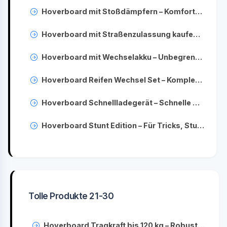
Hoverboard mit Stoßdämpfern – Komfortabler Fahrspaß für Kinder & Erwachsene
Hoverboard mit Straßenzulassung kaufen – Sicher & legal fahren
Hoverboard mit Wechselakku – Unbegrenzter Fahrspaß durch Ersatzbatterien
Hoverboard Reifen Wechsel Set – Komplettpaket für schnellen Austausch
Hoverboard Schnellladegerät – Schnelle & sichere Aufladung Ihres Boards
Hoverboard Stunt Edition – Für Tricks, Stunts & Action-Liebhaber
Tolle Produkte 21-30
Hoverboard Tragkraft bis 120 kg – Robustes Modell für große Fahrer