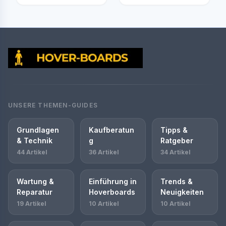
UNSERE THEMEN-GUIDES
Grundlagen
Kaufberatun
Tipps &
& Technik
g
Ratgeber
44 Artikel
36 Artikel
34 Artikel
Wartung &
Einführung in
Trends &
Reparatur
Hoverboards
Neuigkeiten
19 Artikel
10 Artikel
10 Artikel