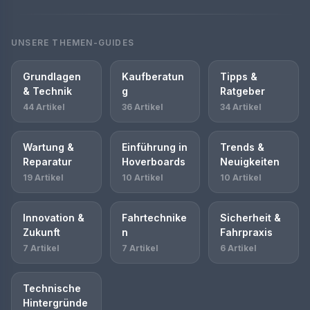
UNSERE THEMEN-GUIDES
Grundlagen
Kaufberatun
Tipps &
& Technik
g
Ratgeber
44 Artikel
36 Artikel
34 Artikel
Wartung &
Einführung in
Trends &
Reparatur
Hoverboards
Neuigkeiten
19 Artikel
10 Artikel
10 Artikel
Innovation &
Fahrtechnike
Sicherheit &
Zukunft
n
Fahrpraxis
7 Artikel
7 Artikel
6 Artikel
Technische
Hintergründe